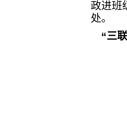
政进班
处。
“三