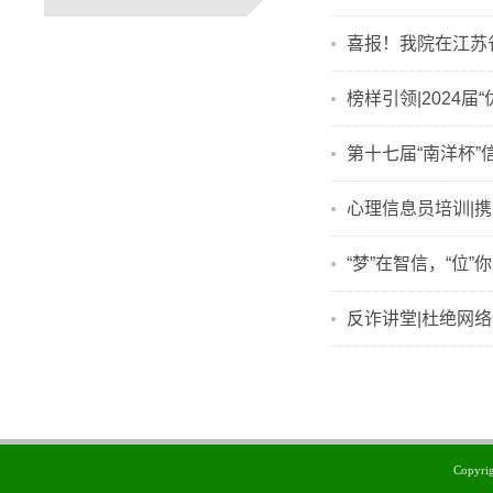
喜报！我院在江苏
榜样引领|2024届
第十七届“南洋杯
心理信息员培训|
“梦”在智信，“位”
反诈讲堂|杜绝网
Copyr